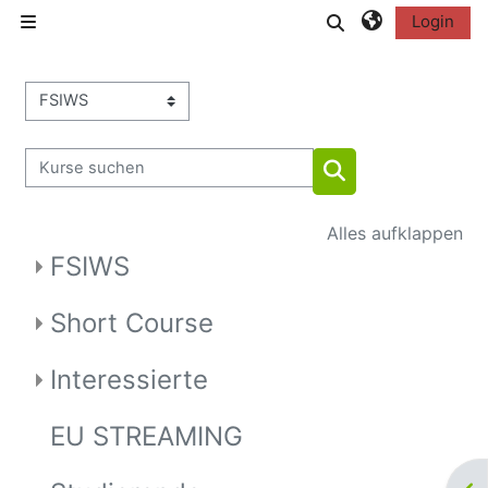
Zum Hauptinhalt
Sucheingabe
Login
Website-Übersicht
Kursbereiche
Kurse suchen
Kurse suchen
Alles aufklappen
FSIWS
Short Course
Interessierte
EU STREAMING