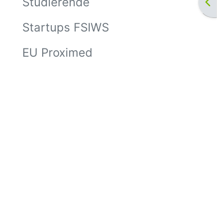
Studierende
Bl
Startups FSIWS
EU Proximed